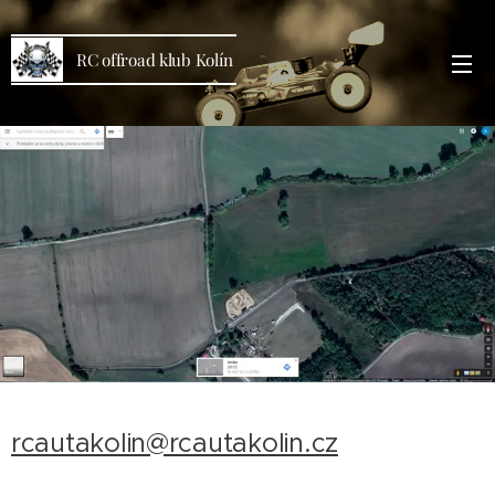
RC offroad klub Kolín
rcautakolin@rcautakolin.cz