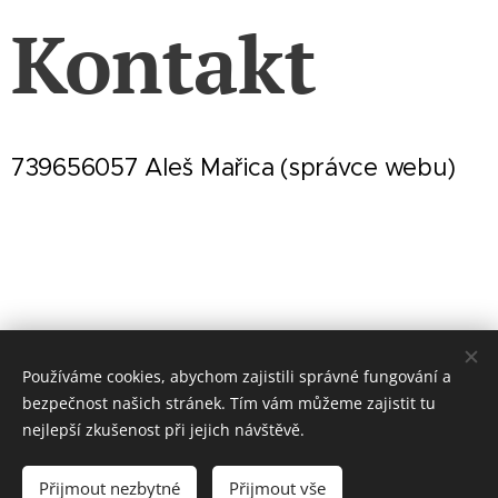
Kontakt
739656057 Aleš Mařica (správce webu)
Používáme cookies, abychom zajistili správné fungování a
bezpečnost našich stránek. Tím vám můžeme zajistit tu
nejlepší zkušenost při jejich návštěvě.
Přijmout nezbytné
Přijmout vše