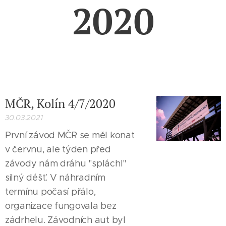
2020
MČR, Kolín 4/7/2020
30.03.2021
První závod MČR se měl konat
v červnu, ale týden před
závody nám dráhu "spláchl"
silný déšť. V náhradním
termínu počasí přálo,
organizace fungovala bez
zádrhelu. Závodních aut byl