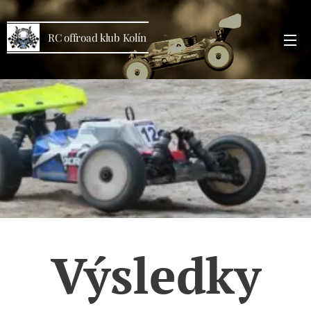
RC offroad klub Kolín
Výsledky