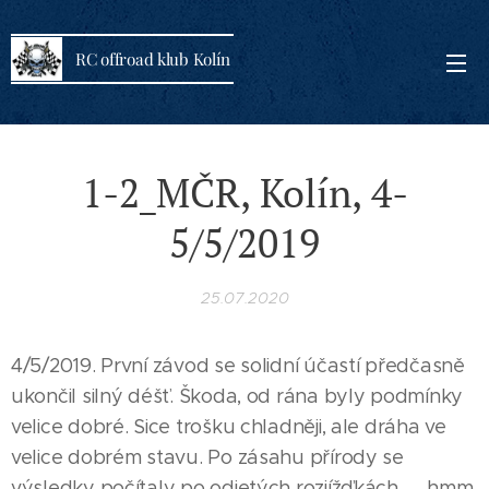
RC offroad klub Kolín
1-2_MČR, Kolín, 4-
5/5/2019
25.07.2020
4/5/2019. První závod se solidní účastí předčasně
ukončil silný déšť. Škoda, od rána byly podmínky
velice dobré. Sice trošku chladněji, ale dráha ve
velice dobrém stavu. Po zásahu přírody se
výsledky počítaly po odjetých rozjížďkách.......hmm.